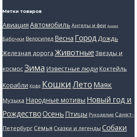
Метки товаров
Автомобиль
Авиация
Ангелы и феи
Аниме
Город
Весна
Дождь
Велосипед
Бабочки
Животные
Звезды и
Железная дорога
Зима
Известные люди
космос
Коктейль
Кошки
Лето
Маяк
Корабли
Кофе
Новый год и
Народные мотивы
Музыка
Рождество
Осень
Птицы
Санкт-
Рукоделие
Собаки
Петербург
Семья
Сказки и легенды