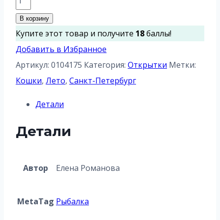
товара
В корзину
Ангельское
Купите этот товар и получите
18
баллы!
терпение
Добавить в Избранное
Артикул:
0104175
Категория:
Открытки
Метки:
Кошки
,
Лето
,
Санкт-Петербург
Детали
Детали
Автор
Елена Романова
MetaTag
Рыбалка