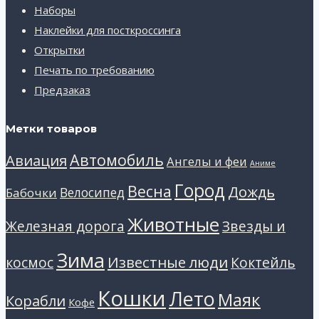
Наборы
Наклейки для посткроссинга
Открытки
Печать по требованию
Предзаказ
Метки товаров
Автомобиль
Авиация
Ангелы и феи
Аниме
Город
Весна
Дождь
Велосипед
Бабочки
Животные
Звезды и
Железная дорога
Зима
Известные люди
космос
Коктейль
Кошки
Лето
Маяк
Корабли
Кофе