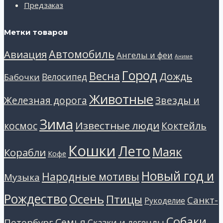
Предзаказ
Метки товаров
Автомобиль
Авиация
Ангелы и феи
Аниме
Город
Весна
Дождь
Велосипед
Бабочки
Животные
Звезды и
Железная дорога
Зима
Известные люди
космос
Коктейль
Кошки
Лето
Маяк
Корабли
Кофе
Новый год и
Народные мотивы
Музыка
Рождество
Осень
Птицы
Санкт-
Рукоделие
Собаки
Петербург
Семья
Сказки и легенды