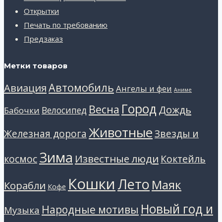
Открытки
Печать по требованию
Предзаказ
Метки товаров
Автомобиль
Авиация
Ангелы и феи
Аниме
Город
Весна
Дождь
Велосипед
Бабочки
Животные
Звезды и
Железная дорога
Зима
Известные люди
космос
Коктейль
Кошки
Лето
Маяк
Корабли
Кофе
Новый год и
Народные мотивы
Музыка