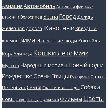
Автомобиль
Авиация
Ангелы и феи
Аниме
Город
Весна
Дождь
Велосипед
Бабочки
Животные
Звезды и
Железная дорога
Зима
Известные люди
космос
Коктейль
Кошки
Лето
Маяк
Корабли
Кофе
Новый год и
Народные мотивы
Музыка
Рождество
Осень
Птицы
Санкт-
Рукоделие
Собаки
Петербург
Семья
Сказки и легенды
Цветы
Фильмы
Совы
Трамвай
Танцы
Спорт