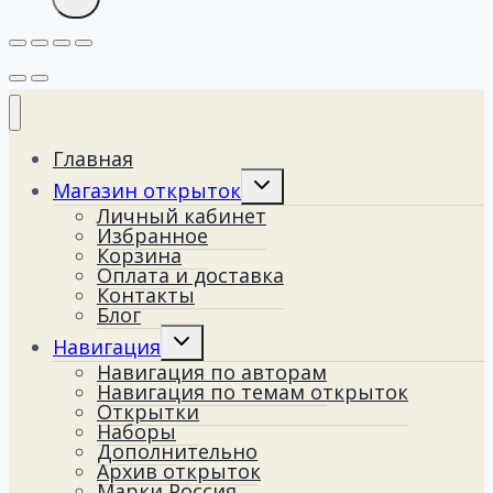
Главная
Переключить
Магазин открыток
дочернее
Личный кабинет
меню
Избранное
Корзина
Оплата и доставка
Контакты
Блог
Переключить
Навигация
дочернее
Навигация по авторам
меню
Навигация по темам открыток
Открытки
Наборы
Дополнительно
Архив открыток
Марки Россия