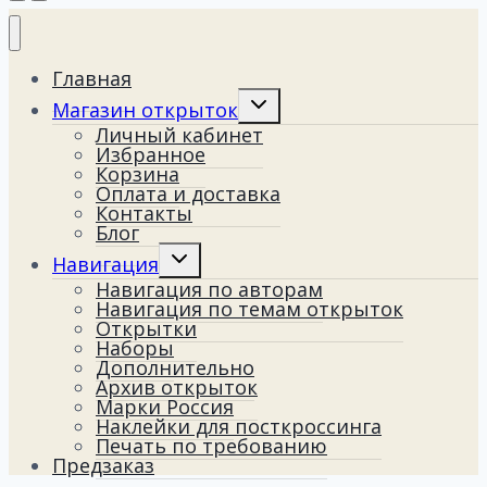
Главная
Переключить
Магазин открыток
дочернее
Личный кабинет
меню
Избранное
Корзина
Оплата и доставка
Контакты
Блог
Переключить
Навигация
дочернее
Навигация по авторам
меню
Навигация по темам открыток
Открытки
Наборы
Дополнительно
Архив открыток
Марки Россия
Наклейки для посткроссинга
Печать по требованию
Предзаказ