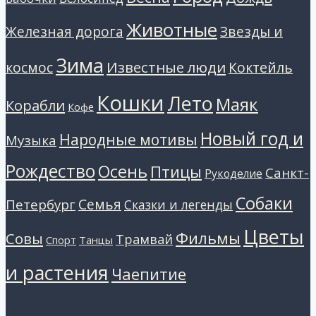
Животные
Звезды и
Железная дорога
Зима
Известные люди
космос
Коктейль
Кошки
Лето
Маяк
Корабли
Кофе
Новый год и
Народные мотивы
Музыка
Рождество
Осень
Птицы
Санкт-
Рукоделие
Собаки
Петербург
Семья
Сказки и легенды
Цветы
Фильмы
Совы
Трамвай
Танцы
Спорт
и растения
Чаепитие