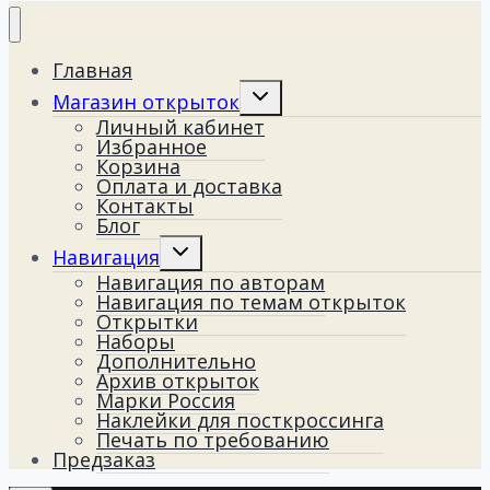
Главная
Переключить
Магазин открыток
дочернее
Личный кабинет
меню
Избранное
Корзина
Оплата и доставка
Контакты
Блог
Переключить
Навигация
дочернее
Навигация по авторам
меню
Навигация по темам открыток
Открытки
Наборы
Дополнительно
Архив открыток
Марки Россия
Наклейки для посткроссинга
Печать по требованию
Предзаказ