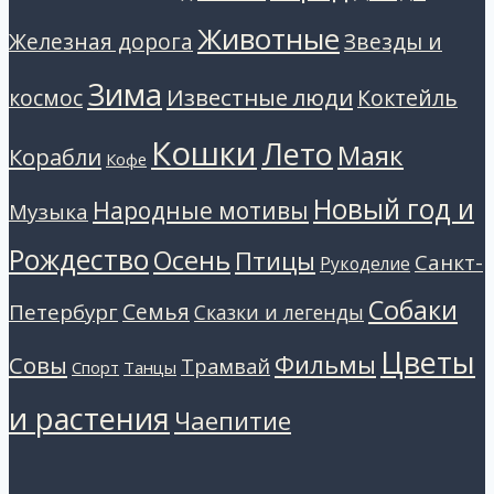
Животные
Звезды и
Железная дорога
Зима
Известные люди
космос
Коктейль
Кошки
Лето
Маяк
Корабли
Кофе
Новый год и
Народные мотивы
Музыка
Рождество
Осень
Птицы
Санкт-
Рукоделие
Собаки
Петербург
Семья
Сказки и легенды
Цветы
Фильмы
Совы
Трамвай
Танцы
Спорт
и растения
Чаепитие