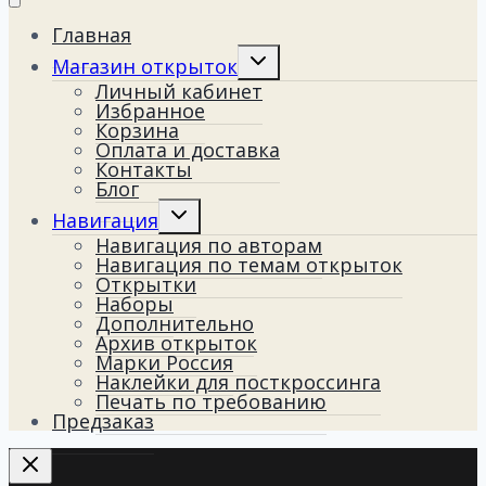
Главная
Переключить
Магазин открыток
дочернее
Личный кабинет
меню
Избранное
Корзина
Оплата и доставка
Контакты
Блог
Переключить
Навигация
дочернее
Навигация по авторам
меню
Навигация по темам открыток
Открытки
Наборы
Дополнительно
Архив открыток
Марки Россия
Наклейки для посткроссинга
Печать по требованию
Предзаказ