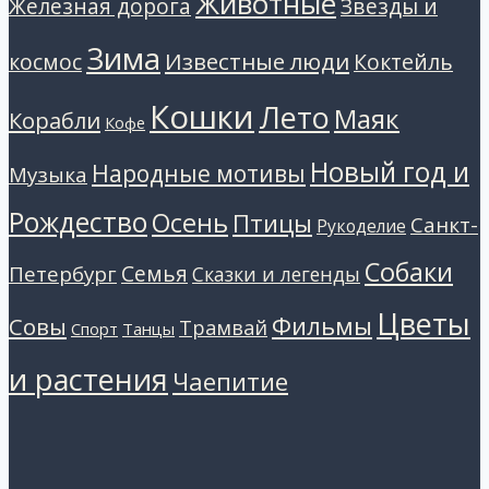
Животные
Звезды и
Железная дорога
Зима
Известные люди
космос
Коктейль
Кошки
Лето
Маяк
Корабли
Кофе
Новый год и
Народные мотивы
Музыка
Рождество
Осень
Птицы
Санкт-
Рукоделие
Собаки
Петербург
Семья
Сказки и легенды
Цветы
Фильмы
Совы
Трамвай
Танцы
Спорт
и растения
Чаепитие