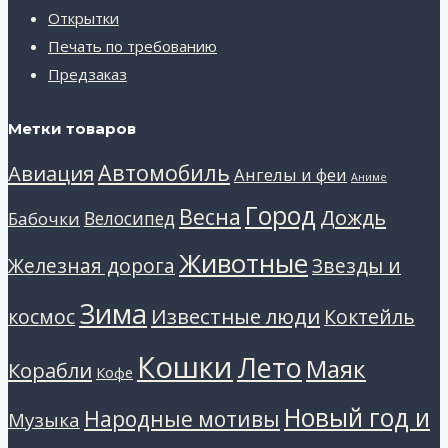
Открытки
Печать по требованию
Предзаказ
Метки товаров
Автомобиль
Авиация
Ангелы и феи
Аниме
Город
Весна
Дождь
Велосипед
Бабочки
Животные
Звезды и
Железная дорога
Зима
Известные люди
космос
Коктейль
Кошки
Лето
Маяк
Корабли
Кофе
Новый год и
Народные мотивы
Музыка