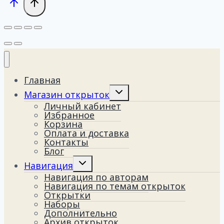
Главная
Переключить
Магазин открыток
дочернее
Личный кабинет
меню
Избранное
Корзина
Оплата и доставка
Контакты
Блог
Переключить
Навигация
дочернее
Навигация по авторам
меню
Навигация по темам открыток
Открытки
Наборы
Дополнительно
Архив открыток