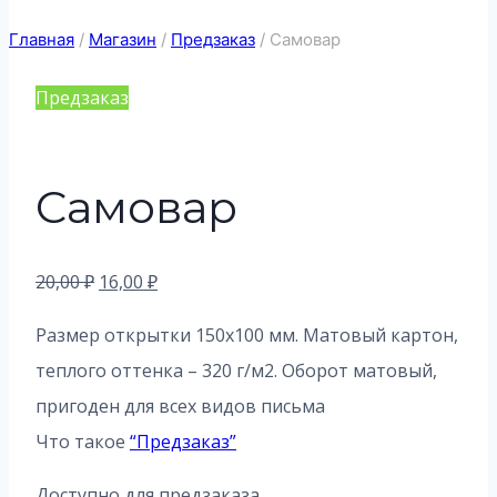
Главная
/
Магазин
/
Предзаказ
/
Самовар
Предзаказ
Самовар
Первоначальная
Текущая
20,00
₽
16,00
₽
цена
цена:
Размер открытки 150х100 мм. Матовый картон,
составляла
16,00 ₽.
теплого оттенка – 320 г/м2. Оборот матовый,
20,00 ₽.
пригоден для всех видов письма
Что такое
“Предзаказ”
Доступно для предзаказа