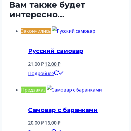
Вам также будет
интересно…
Закончились
Русский самовар
Первоначальная
Текущая
21,00
₽
12,00
₽
цена
цена:
Подробнее
составляла
12,00 ₽.
Предзаказ
21,00 ₽.
Самовар с баранками
Первоначальная
Текущая
20,00
₽
16,00
₽