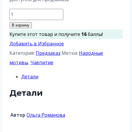
Количество
товара
В корзину
Самовар
Купите этот товар и получите
16
баллы!
Добавить в Избранное
Категория:
Предзаказ
Метки:
Народные
мотивы
,
Чаепитие
Детали
Детали
Aвтор
Ольга Романова