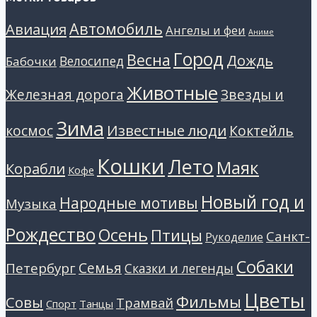
Автомобиль
Авиация
Ангелы и феи
Аниме
Город
Весна
Дождь
Велосипед
Бабочки
Животные
Звезды и
Железная дорога
Зима
Известные люди
космос
Коктейль
Кошки
Лето
Маяк
Корабли
Кофе
Новый год и
Народные мотивы
Музыка
Рождество
Осень
Птицы
Санкт-
Рукоделие
Собаки
Петербург
Семья
Сказки и легенды
Цветы
Фильмы
Совы
Трамвай
Танцы
Спорт