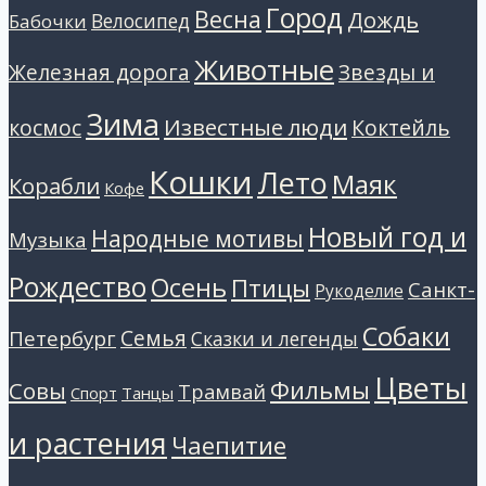
Город
Весна
Дождь
Велосипед
Бабочки
Животные
Звезды и
Железная дорога
Зима
Известные люди
космос
Коктейль
Кошки
Лето
Маяк
Корабли
Кофе
Новый год и
Народные мотивы
Музыка
Рождество
Осень
Птицы
Санкт-
Рукоделие
Собаки
Петербург
Семья
Сказки и легенды
Цветы
Фильмы
Совы
Трамвай
Танцы
Спорт
и растения
Чаепитие