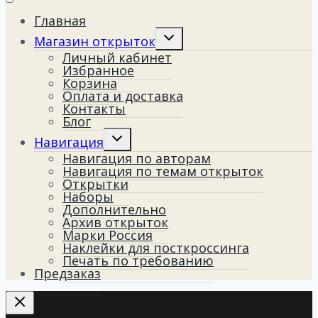
Главная
Переключить
Магазин открыток
дочернее
Личный кабинет
меню
Избранное
Корзина
Оплата и доставка
Контакты
Блог
Переключить
Навигация
дочернее
Навигация по авторам
меню
Навигация по темам открыток
Открытки
Наборы
Дополнительно
Архив открыток
Марки Россия
Наклейки для посткроссинга
Печать по требованию
Предзаказ