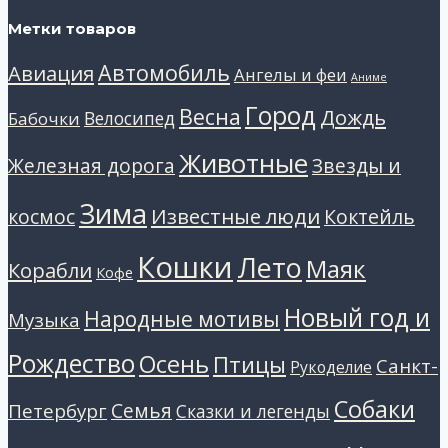
Метки товаров
Автомобиль
Авиация
Ангелы и феи
Аниме
Город
Весна
Дождь
Велосипед
Бабочки
Животные
Звезды и
Железная дорога
Зима
Известные люди
космос
Коктейль
Кошки
Лето
Маяк
Корабли
Кофе
Новый год и
Народные мотивы
Музыка
Рождество
Осень
Птицы
Санкт-
Рукоделие
Собаки
Петербург
Семья
Сказки и легенды