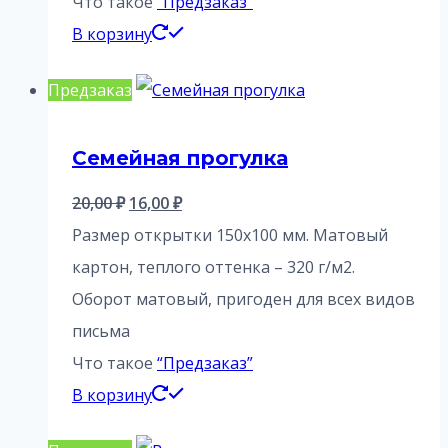
Что такое
“Предзаказ”
В корзину
Предзаказ
Семейная прогулка
Первоначальная
Текущая
20,00
₽
16,00
₽
цена
цена:
Размер открытки 150х100 мм. Матовый
составляла
16,00 ₽.
картон, теплого оттенка – 320 г/м2.
20,00 ₽.
Оборот матовый, пригоден для всех видов
письма
Что такое
“Предзаказ”
В корзину