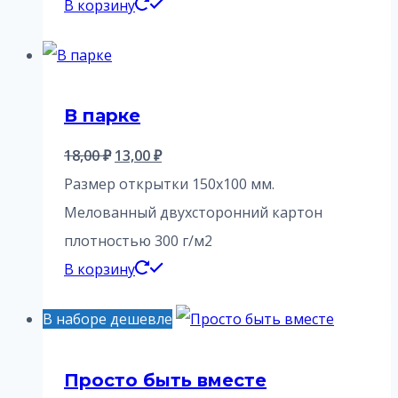
В корзину
В парке
Первоначальная
Текущая
18,00
₽
13,00
₽
цена
цена:
Размер открытки 150х100 мм.
составляла
13,00 ₽.
Мелованный двухсторонний картон
18,00 ₽.
плотностью 300 г/м2
В корзину
В наборе дешевле
Просто быть вместе