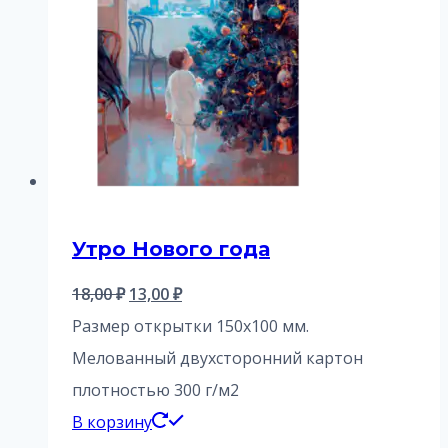
Утро Нового года
Первоначальная
Текущая
18,00
₽
13,00
₽
цена
цена:
Размер открытки 150х100 мм.
составляла
13,00 ₽.
Мелованный двухсторонний картон
18,00 ₽.
плотностью 300 г/м2
В корзину