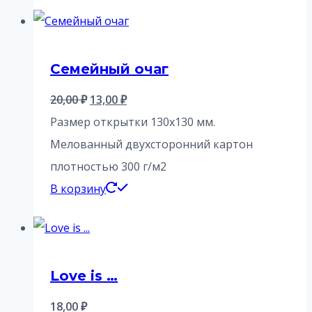
Семейный очаг
Первоначальная
Текущая
20,00
₽
13,00
₽
цена
цена:
Размер открытки 130х130 мм.
составляла
13,00 ₽.
Мелованный двухсторонний картон
20,00 ₽.
плотностью 300 г/м2
В корзину
Love is …
18,00
₽