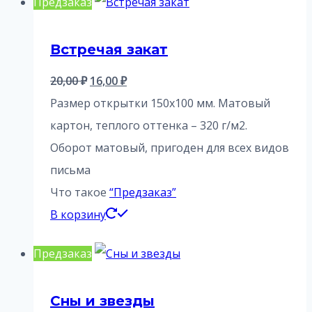
Предзаказ
Встречая закат
Первоначальная
Текущая
20,00
₽
16,00
₽
цена
цена:
Размер открытки 150х100 мм. Матовый
составляла
16,00 ₽.
картон, теплого оттенка – 320 г/м2.
20,00 ₽.
Оборот матовый, пригоден для всех видов
письма
Что такое
“Предзаказ”
В корзину
Предзаказ
Сны и звезды