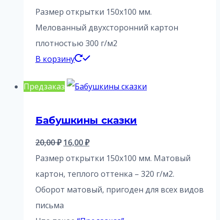
Размер открытки 150х100 мм.
Мелованный двухсторонний картон
плотностью 300 г/м2
В корзину
Предзаказ
Бабушкины сказки
Первоначальная
Текущая
20,00
₽
16,00
₽
цена
цена:
Размер открытки 150х100 мм. Матовый
составляла
16,00 ₽.
картон, теплого оттенка – 320 г/м2.
20,00 ₽.
Оборот матовый, пригоден для всех видов
письма