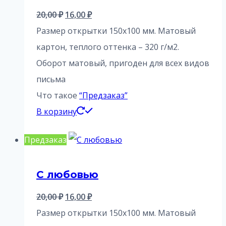
Первоначальная
Текущая
20,00
₽
16,00
₽
цена
цена:
Размер открытки 150х100 мм. Матовый
составляла
16,00 ₽.
картон, теплого оттенка – 320 г/м2.
20,00 ₽.
Оборот матовый, пригоден для всех видов
письма
Что такое
“Предзаказ”
В корзину
Предзаказ
С любовью
Первоначальная
Текущая
20,00
₽
16,00
₽
цена
цена:
Размер открытки 150х100 мм. Матовый