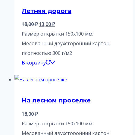
Летняя дорога
Первоначальная
Текущая
18,00
₽
13,00
₽
цена
цена:
Размер открытки 150х100 мм.
составляла
13,00 ₽.
Мелованный двухсторонний картон
18,00 ₽.
плотностью 300 г/м2
В корзину
На лесном проселке
18,00
₽
Размер открытки 150х100 мм.
Мелованный двухсторонний картон