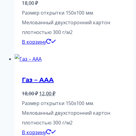
18,00
₽
Размер открытки 150х100 мм.
Мелованный двухсторонний картон
плотностью 300 г/м2
В корзину
Газ – ААА
Первоначальная
Текущая
18,00
₽
12,00
₽
цена
цена:
Размер открытки 150х100 мм.
составляла
12,00 ₽.
Мелованный двухсторонний картон
18,00 ₽.
плотностью 300 г/м2
В корзину