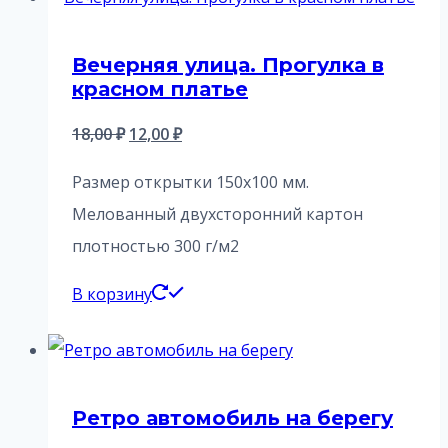
Вечерняя улица. Прогулка в
красном платье
Первоначальная
Текущая
18,00
₽
12,00
₽
цена
цена:
Размер открытки 150х100 мм.
составляла
12,00 ₽.
Мелованный двухсторонний картон
18,00 ₽.
плотностью 300 г/м2
В корзину
Ретро автомобиль на берегу