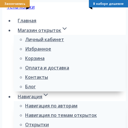
Закончились
Закончились
Закончились
Закончились
Закончились
Закончились
Закончились
Закончились
Закончились
В наборе дешевле
Перейти
к
Главная
содержимому
Магазин открыток
Личный кабинет
Избранное
Корзина
Оплата и доставка
Контакты
Блог
Навигация
Навигация по авторам
Навигация по темам открыток
Открытки