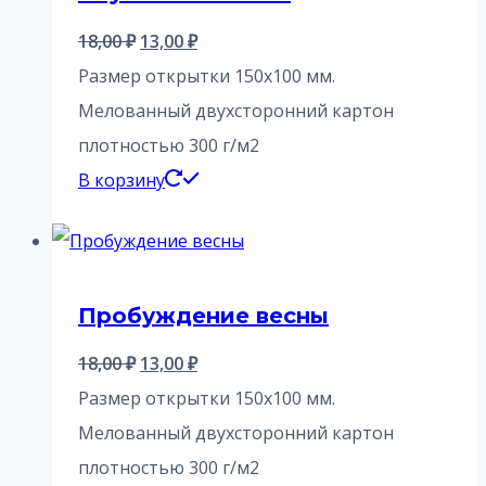
Первоначальная
Текущая
18,00
₽
13,00
₽
цена
цена:
Размер открытки 150х100 мм.
составляла
13,00 ₽.
Мелованный двухсторонний картон
18,00 ₽.
плотностью 300 г/м2
В корзину
Пробуждение весны
Первоначальная
Текущая
18,00
₽
13,00
₽
цена
цена:
Размер открытки 150х100 мм.
составляла
13,00 ₽.
Мелованный двухсторонний картон
18,00 ₽.
плотностью 300 г/м2