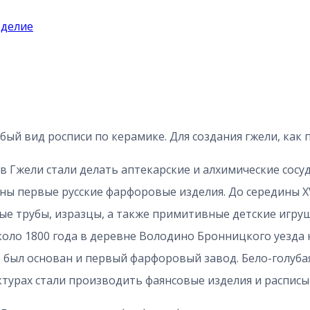
оделие
ый вид росписи по керамике. Для создания гжели, как п
 в Гжели стали делать аптекарские и алхимические сосуд
ы первые русские фарфоровые изделия. До середины XV
ые трубы, изразцы, а также примитивные детские игру
коло 1800 года в деревне Володино Бронницкого уезда 
г. был основан и первый фарфоровый завод. Бело-голуба
актурах стали производить фаянсовые изделия и расписы