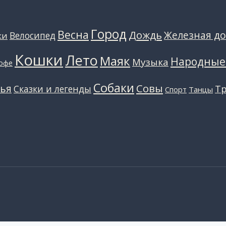
Город
Весна
Дождь
Железная до
Велосипед
ки
Кошки
Лето
Маяк
Народные
Музыка
офе
Собаки
Совы
ья
Сказки и легенды
Т
Танцы
Спорт