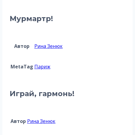
Мурмартр!
Автор
Рина Зенюк
MetaTag
Париж
Играй, гармонь!
Автор
Рина Зенюк