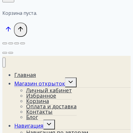
Корзина пуста.
Главная
Переключить
Магазин открыток
дочернее
Личный кабинет
меню
Избранное
Корзина
Оплата и доставка
Контакты
Блог
Переключить
Навигация
дочернее
Навигация по авторам
меню