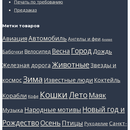
Печать по требованию
Предзаказ
Метки товаров
Автомобиль
Авиация
Ангелы и феи
Аниме
Город
Весна
Дождь
Велосипед
Бабочки
Животные
Звезды и
Железная дорога
Зима
Известные люди
космос
Коктейль
Кошки
Лето
Маяк
Корабли
Кофе
Новый год и
Народные мотивы
Музыка
Рождество
Осень
Птицы
Санкт-
Рукоделие