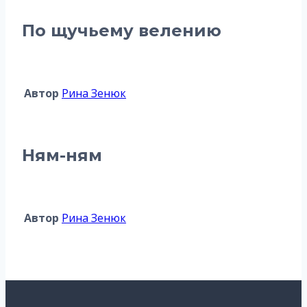
По щучьему велению
Автор
Рина Зенюк
Ням-ням
Автор
Рина Зенюк