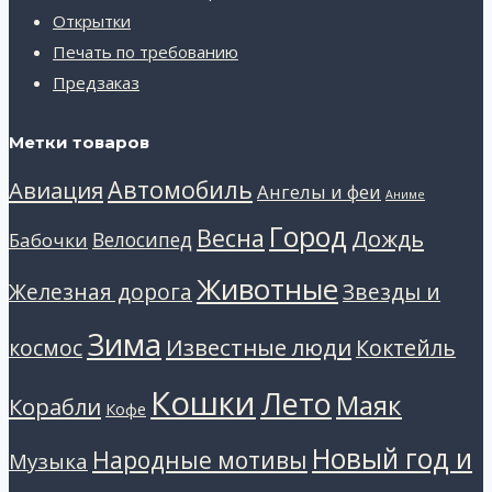
Открытки
Печать по требованию
Предзаказ
Метки товаров
Автомобиль
Авиация
Ангелы и феи
Аниме
Город
Весна
Дождь
Велосипед
Бабочки
Животные
Звезды и
Железная дорога
Зима
Известные люди
космос
Коктейль
Кошки
Лето
Маяк
Корабли
Кофе
Новый год и
Народные мотивы
Музыка