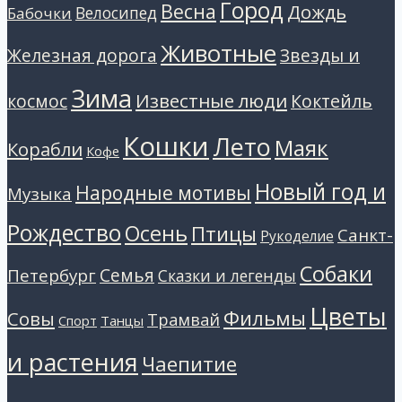
Город
Весна
Дождь
Велосипед
Бабочки
Животные
Звезды и
Железная дорога
Зима
Известные люди
космос
Коктейль
Кошки
Лето
Маяк
Корабли
Кофе
Новый год и
Народные мотивы
Музыка
Рождество
Осень
Птицы
Санкт-
Рукоделие
Собаки
Петербург
Семья
Сказки и легенды
Цветы
Фильмы
Совы
Трамвай
Танцы
Спорт
и растения
Чаепитие