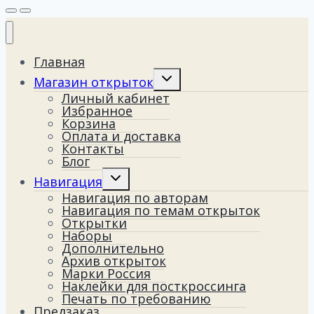
Главная
Переключить
Магазин открыток
дочернее
Личный кабинет
меню
Избранное
Корзина
Оплата и доставка
Контакты
Блог
Переключить
Навигация
дочернее
Навигация по авторам
меню
Навигация по темам открыток
Открытки
Наборы
Дополнительно
Архив открыток
Марки Россия
Наклейки для посткроссинга
Печать по требованию
Предзаказ