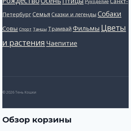
Рождество
Осень
Птицы
Санкт-
Рукоделие
Собаки
Петербург
Семья
Сказки и легенды
Цветы
Фильмы
Совы
Трамвай
Танцы
Спорт
и растения
Чаепитие
© 2026 Тень Кошки
Обзор корзины