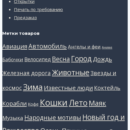
Открытки
Печать по требованию
Предзаказ
Метки товаров
Автомобиль
Авиация
Ангелы и феи
Аниме
Город
Весна
Дождь
Велосипед
Бабочки
Животные
Звезды и
Железная дорога
Зима
Известные люди
космос
Коктейль
Кошки
Лето
Маяк
Корабли
Кофе
Новый год и
Народные мотивы
Музыка