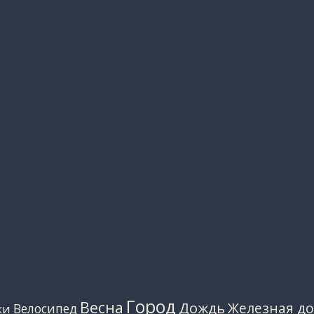
Город
Весна
Дождь
Железная до
Велосипед
ки