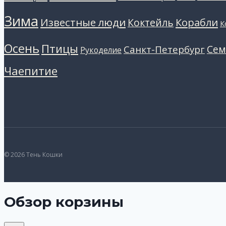
Зима
Известные люди
Коктейль
Корабли
К
Осень
Птицы
Санкт-Петербург
Сем
Рукоделие
Чаепитие
© 2026 Тень Кошки
Обзор корзины