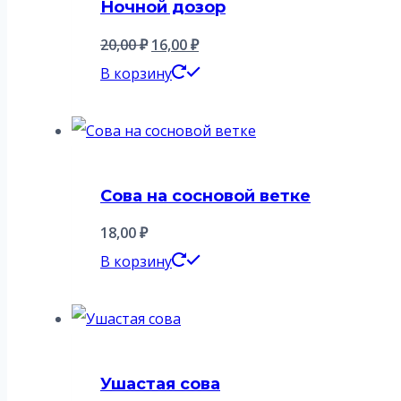
Ночной дозор
Первоначальная
Текущая
20,00
₽
16,00
₽
цена
цена:
В корзину
составляла
16,00 ₽.
20,00 ₽.
Сова на сосновой ветке
18,00
₽
В корзину
Ушастая сова