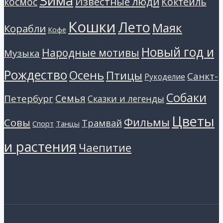
Зима
Известные люди
космос
Коктейль
Кошки
Лето
Маяк
Корабли
Кофе
Новый год и
Народные мотивы
Музыка
Рождество
Осень
Птицы
Санкт-
Рукоделие
Собаки
Петербург
Семья
Сказки и легенды
Цветы
Фильмы
Совы
Трамвай
Танцы
Спорт
и растения
Чаепитие