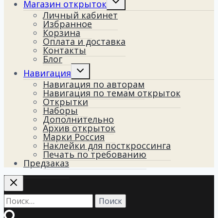
Магазин открыток
дочернее
Личный кабинет
меню
Избранное
Корзина
Оплата и доставка
Контакты
Блог
Переключить
Навигация
дочернее
Навигация по авторам
меню
Навигация по темам открыток
Открытки
Наборы
Дополнительно
Архив открыток
Марки Россия
Наклейки для посткроссинга
Печать по требованию
Предзаказ
Найти: