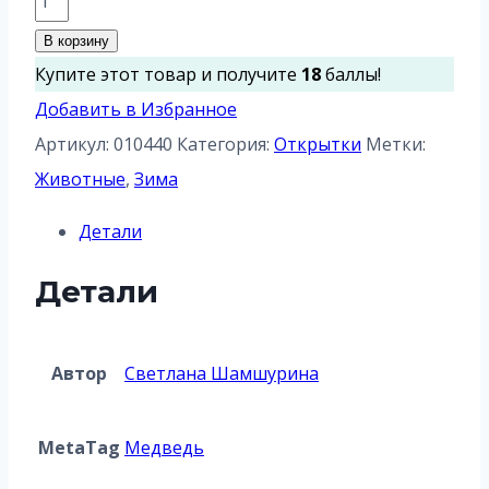
товара
В корзину
Девочка
Купите этот товар и получите
18
баллы!
и
Добавить в Избранное
медведь
Артикул:
010440
Категория:
Открытки
Метки:
Животные
,
Зима
Детали
Детали
Aвтор
Светлана Шамшурина
MetaTag
Медведь