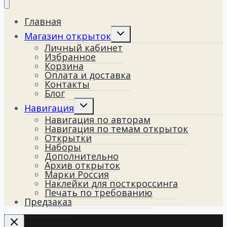
Главная
Переключить
Магазин открыток
дочернее
Личный кабинет
меню
Избранное
Корзина
Оплата и доставка
Контакты
Блог
Переключить
Навигация
дочернее
Навигация по авторам
меню
Навигация по темам открыток
Открытки
Наборы
Дополнительно
Архив открыток
Марки Россия
Наклейки для посткроссинга
Печать по требованию
Предзаказ