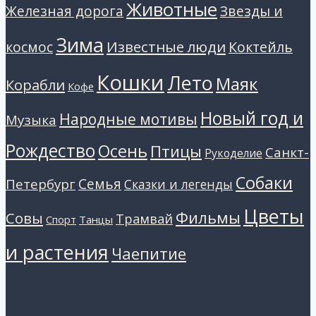
Животные
Звезды и
Железная дорога
Зима
Известные люди
космос
Коктейль
Кошки
Лето
Маяк
Корабли
Кофе
Новый год и
Народные мотивы
Музыка
Рождество
Осень
Птицы
Санкт-
Рукоделие
Собаки
Петербург
Семья
Сказки и легенды
Цветы
Фильмы
Совы
Трамвай
Танцы
Спорт
и растения
Чаепитие