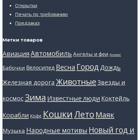
Открытки
Печать по требованию
Предзаказ
Метки товаров
Автомобиль
Авиация
Ангелы и феи
Аниме
Город
Весна
Дождь
Велосипед
Бабочки
Животные
Звезды и
Железная дорога
Зима
Известные люди
космос
Коктейль
Кошки
Лето
Маяк
Корабли
Кофе
Новый год и
Народные мотивы
Музыка