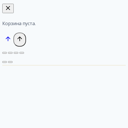
Корзина пуста.
Главная
Переключить
Магазин открыток
дочернее
Личный кабинет
меню
Избранное
Корзина
Оплата и доставка
Контакты
Блог