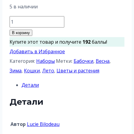
5 в наличии
Количество
товара
В корзину
Набор
Купите этот товар и получите
192
баллы!
открыток
Добавить в Избранное
"Очаровательные
Категория:
Наборы
Метки:
Бабочки
,
Весна
,
кошки"
Зима
,
Кошки
,
Лето
,
Цветы и растения
Детали
Детали
Автор
Lucie Bilodeau