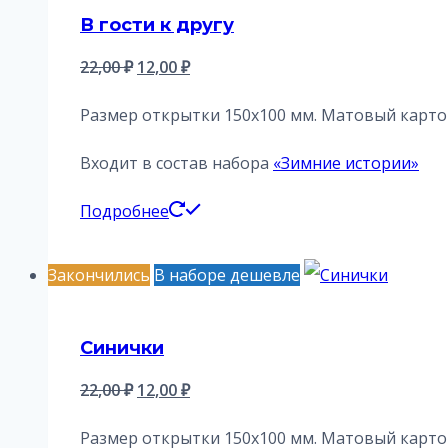
В гости к другу
Первоначальная
Текущая
22,00
₽
12,00
₽
цена
цена:
Размер открытки 150х100 мм. Матовый картон
составляла
12,00 ₽.
22,00 ₽.
Входит в состав набора
«Зимние истории»
Подробнее
Закончились
В наборе дешевле
Синички
Первоначальная
Текущая
22,00
₽
12,00
₽
цена
цена:
Размер открытки 150х100 мм. Матовый картон