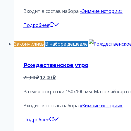
составляла
12,00 ₽.
22,00 ₽.
Входит в состав набора
«Зимние истории»
Подробнее
Закончились
В наборе дешевле
Рождественское утро
Первоначальная
Текущая
22,00
₽
12,00
₽
цена
цена:
Размер открытки 150х100 мм. Матовый картон
составляла
12,00 ₽.
22,00 ₽.
Входит в состав набора
«Зимние истории»
Подробнее