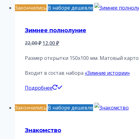
Закончились
В наборе дешевле
Зимнее полнолуние
Первоначальная
Текущая
22,00
₽
12,00
₽
цена
цена:
Размер открытки 150х100 мм. Матовый картон
составляла
12,00 ₽.
22,00 ₽.
Входит в состав набора
«Зимние истории»
Подробнее
Закончились
В наборе дешевле
Знакомство