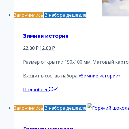
Закончились
В наборе дешевле
Зимняя история
Первоначальная
Текущая
22,00
₽
12,00
₽
цена
цена:
Размер открытки 150х100 мм. Матовый картон
составляла
12,00 ₽.
22,00 ₽.
Входит в состав набора
«Зимние истории»
Подробнее
Закончились
В наборе дешевле