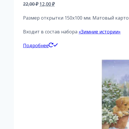
Первоначальная
Текущая
22,00
₽
12,00
₽
цена
цена:
Размер открытки 150х100 мм. Матовый картон
составляла
12,00 ₽.
22,00 ₽.
Входит в состав набора
«Зимние истории»
Подробнее